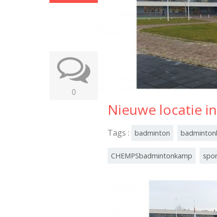
0
Nieuwe locatie i
Tags :
badminton
badminto
CHEMPSbadmintonkamp
spo