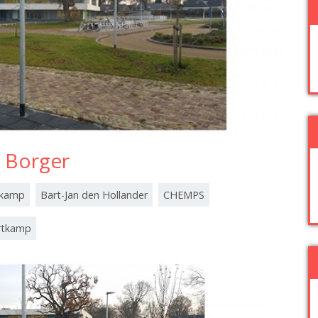
n Borger
nkamp
Bart-Jan den Hollander
CHEMPS
rtkamp