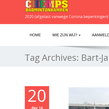
2020 (afgelast vanwege Corona beperkingen)
HOME
WIE ZIJN WIJ?
AANMELD
Tag Archives:
Bart-J
20
dec 14